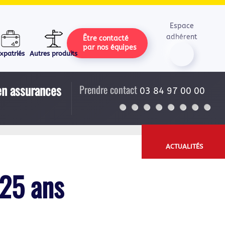
Espace
adhérent
Être contacté
par nos équipes
xpatriés
Autres produits
 en assurances
Prendre contact
03 84 97 00 00
ACTUALITÉS
 25 ans